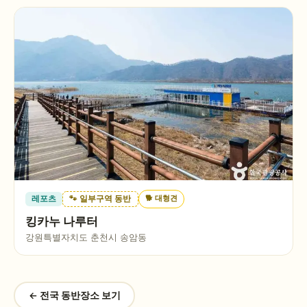
🐕
대형견
레포츠
🐾 일부구역 동반
킹카누 나루터
강원특별자치도 춘천시 송암동
← 전국 동반장소 보기