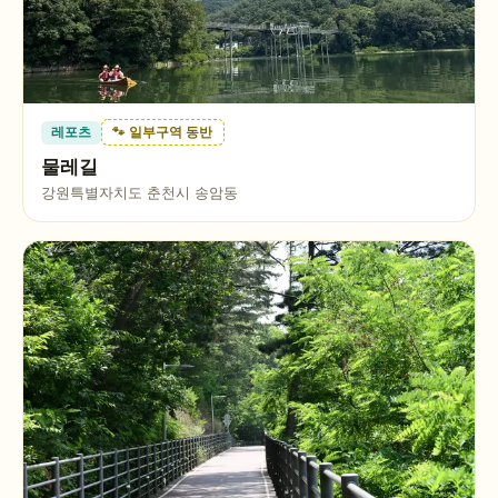
레포츠
🐾 일부구역 동반
물레길
강원특별자치도 춘천시 송암동