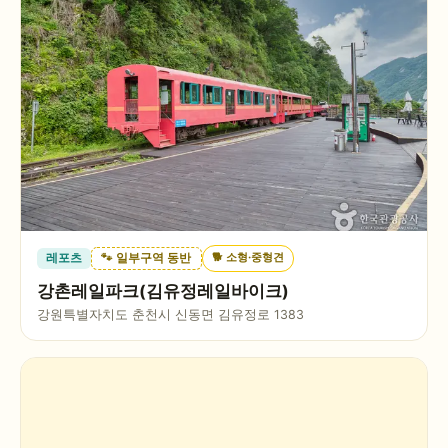
🐕
소형·중형견
레포츠
🐾 일부구역 동반
강촌레일파크(김유정레일바이크)
강원특별자치도 춘천시 신동면 김유정로 1383