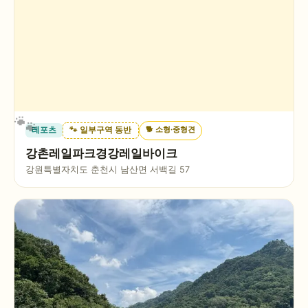
🐕
소형·중형견
레포츠
🐾 일부구역 동반
강촌레일파크경강레일바이크
강원특별자치도 춘천시 남산면 서백길 57