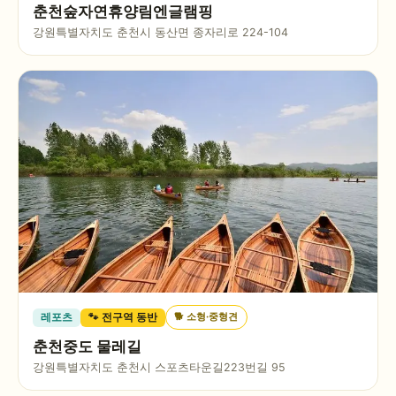
춘천숲자연휴양림엔글램핑
강원특별자치도 춘천시 동산면 종자리로 224-104
🐕
소형·중형견
레포츠
🐾 전구역 동반
춘천중도 물레길
강원특별자치도 춘천시 스포츠타운길223번길 95