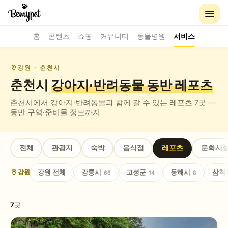
홈
콘텐츠
쇼핑
커뮤니티
동물병원
서비스
강원
· 춘천시
춘천시
강아지·반려동물 동반
레포츠
춘천시
에서 강아지·반려동물과 함께 갈 수 있는
레포츠
7
곳 —
동반 구역·준비물 정보까지
전체
관광지
숙박
음식점
레포츠
문화시
강원
전체
강릉시
고성군
동해시
삼척
강원
66
14
8
7
곳