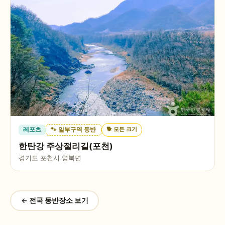
🐕
모든 크기
레포츠
🐾 일부구역 동반
한탄강 주상절리길(포천)
경기도 포천시 영북면
← 전국 동반장소 보기