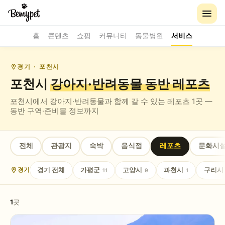
홈
콘텐츠
쇼핑
커뮤니티
동물병원
서비스
경기
· 포천시
포천시
강아지·반려동물 동반
레포츠
포천시
에서 강아지·반려동물과 함께 갈 수 있는
레포츠
1
곳 —
동반 구역·준비물 정보까지
전체
관광지
숙박
음식점
레포츠
문화시
경기
전체
가평군
고양시
과천시
구리시
경기
11
9
1
1
곳