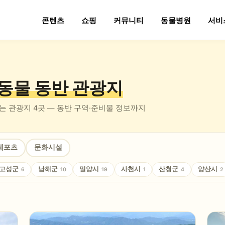
콘텐츠
쇼핑
커뮤니티
동물병원
서비
동물 동반
관광지
있는
관광지
4
곳 — 동반 구역·준비물 정보까지
레포츠
문화시설
고성군
남해군
밀양시
사천시
산청군
양산시
6
10
19
1
4
2