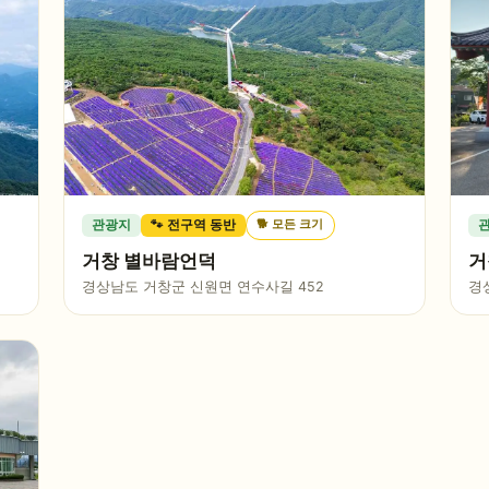
🐕
모든 크기
관광지
🐾 전구역 동반
거창 별바람언덕
거
경상남도 거창군 신원면 연수사길 452
경