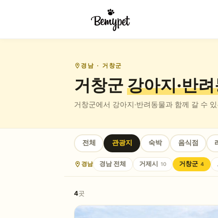
경남
· 거창군
거창군
강아지·반려
거창군
에서 강아지·반려동물과 함께 갈 수 
전체
관광지
숙박
음식점
경남
경남
전체
거제시
거창군
10
4
4
곳