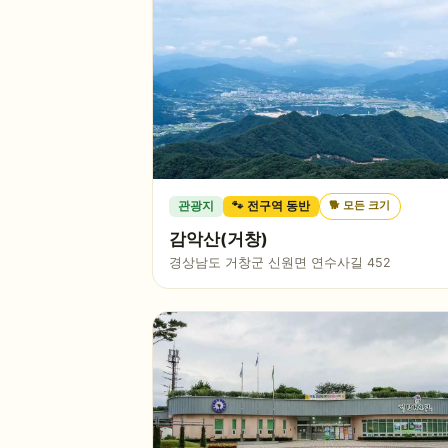
🐕
모든 크기
관광지
🐾 전구역 동반
감악산(거창)
경상남도 거창군 신원면 연수사길 452