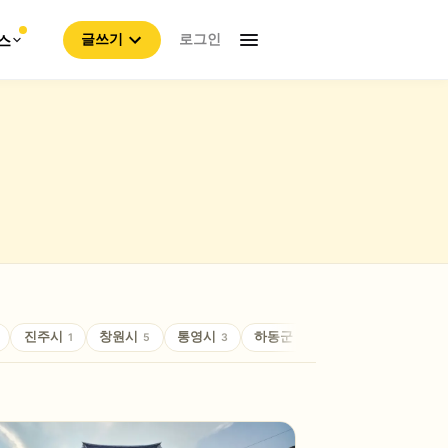
로그인
스
글쓰기
진주시
창원시
통영시
하동군
함안군
합천
1
5
3
2
3