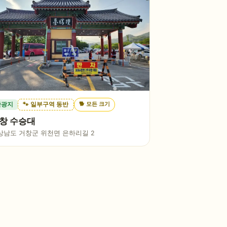
🐕
모든 크기
관광지
🐾 일부구역 동반
창 수승대
상남도 거창군 위천면 은하리길 2