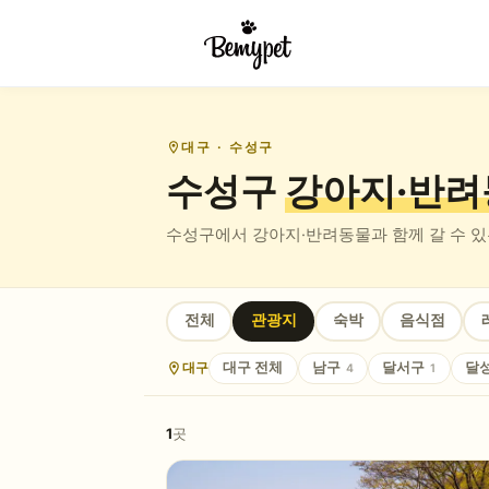
대구
· 수성구
수성구
강아지·반려
수성구
에서 강아지·반려동물과 함께 갈 수 
전체
관광지
숙박
음식점
대구
대구
전체
남구
달서구
달
4
1
1
곳