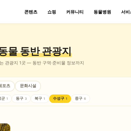
콘텐츠
쇼핑
커뮤니티
동물병원
서비
동물 동반
관광지
있는
관광지
1
곳 — 동반 구역·준비물 정보까지
레포츠
문화시설
성군
동구
북구
수성구
중구
1
3
1
1
6