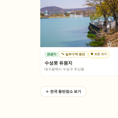
🐕
모든 크기
관광지
🐾 일부구역 동반
수성못 유원지
대구광역시 수성구 두산동
← 전국 동반장소 보기