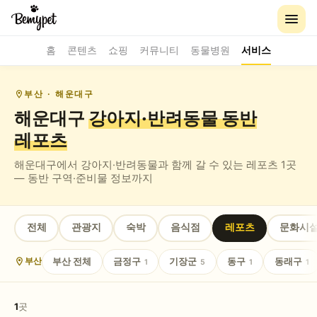
홈
콘텐츠
쇼핑
커뮤니티
동물병원
서비스
부산
· 해운대구
해운대구
강아지·반려동물 동반
레포츠
해운대구
에서 강아지·반려동물과 함께 갈 수 있는
레포츠
1
곳
— 동반 구역·준비물 정보까지
전체
관광지
숙박
음식점
레포츠
문화시
부산
전체
금정구
기장군
동구
동래구
부산
1
5
1
1
1
곳