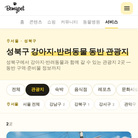
홈
콘텐츠
쇼핑
커뮤니티
동물병원
서비스
서울
· 성북구
성북구
강아지·반려동물 동반
관광지
성북구
에서 강아지·반려동물과 함께 갈 수 있는
관광지
2
곳 —
동반 구역·준비물 정보까지
전체
관광지
숙박
음식점
레포츠
문화시
서울
전체
강남구
강북구
강서구
관악구
서울
2
1
2
2
곳