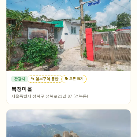
🐕
모든 크기
관광지
🐾 일부구역 동반
북정마을
서울특별시 성북구 성북로23길 87 (성북동)