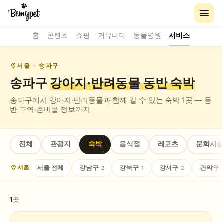
홈
콘텐츠
쇼핑
커뮤니티
동물병원
서비스
서울
· 송파구
송파구
강아지·반려동물 동반
숙박
송파구
에서 강아지·반려동물과 함께 갈 수 있는
숙박
1
곳 — 동
반 구역·준비물 정보까지
전체
관광지
숙박
음식점
레포츠
문화시
서울
전체
강남구
강북구
강서구
관악구
서울
2
1
2
1
곳