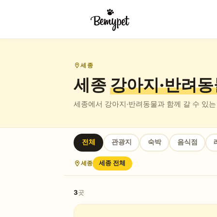
세종
세종
강아지·반려동
세종
에서 강아지·반려동물과 함께 갈 수 있는
전체
관광지
숙박
음식점
세종
세종
전체
3
곳