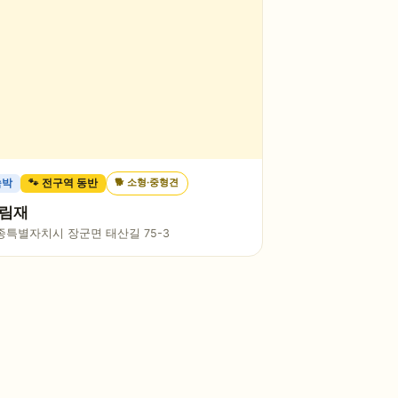
🐕
소형·중형견
숙박
🐾 전구역 동반
림재
종특별자치시 장군면 태산길 75-3