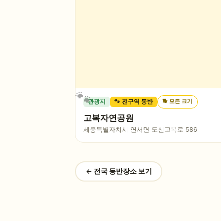
🐕
모든 크기
관광지
🐾 전구역 동반
고복자연공원
세종특별자치시 연서면 도신고복로 586
← 전국 동반장소 보기