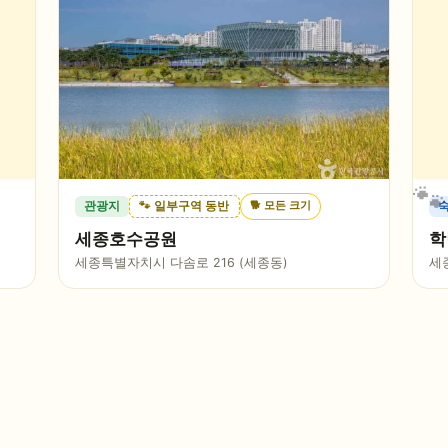
🐕
모든 크기
관광지
🐾 일부구역 동반
세종호수공원
학
세종특별자치시 다솜로 216 (세종동)
세