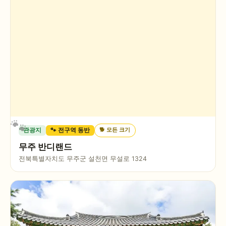
🐕
모든 크기
관광지
🐾 전구역 동반
무주 반디랜드
전북특별자치도 무주군 설천면 무설로 1324