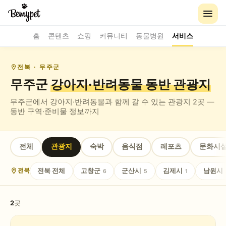
홈
콘텐츠
쇼핑
커뮤니티
동물병원
서비스
전북
· 무주군
무주군
강아지·반려동물 동반
관광지
무주군
에서 강아지·반려동물과 함께 갈 수 있는
관광지
2
곳 —
동반 구역·준비물 정보까지
전체
관광지
숙박
음식점
레포츠
문화시
전북
전체
고창군
군산시
김제시
남원시
전북
6
5
1
2
곳