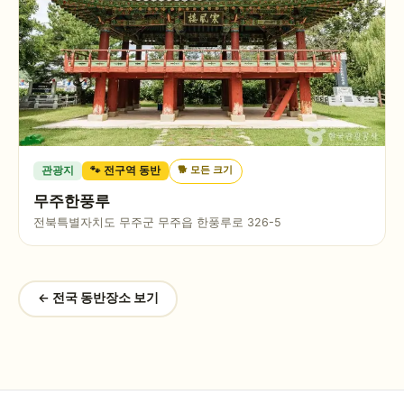
🐕
모든 크기
관광지
🐾 전구역 동반
무주한풍루
전북특별자치도 무주군 무주읍 한풍루로 326-5
← 전국 동반장소 보기