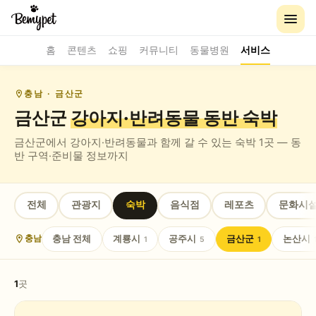
홈
콘텐츠
쇼핑
커뮤니티
동물병원
서비스
충남
· 금산군
금산군
강아지·반려동물 동반
숙박
금산군
에서 강아지·반려동물과 함께 갈 수 있는
숙박
1
곳 — 동
반 구역·준비물 정보까지
전체
관광지
숙박
음식점
레포츠
문화시
충남
전체
계룡시
공주시
금산군
논산시
충남
1
5
1
1
곳