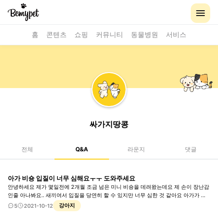
홈
콘텐츠
쇼핑
커뮤니티
동물병원
서비스
싸가지땅콩
전체
Q&A
라운지
댓글
아가 비숑 입질이 너무 심해요ㅜㅜ 도와주세요
안녕하세요 제가 몇일전에 2개월 조금 넘은 미니 비숑을 데려왔는데요 제 손이 장난감
인줄 아나봐요.. 새끼여서 입질을 당연히 할 수 있지만 너무 심한 것 같아요 아가가 물
었는데 몇시간동안 자국날 정도예요.. 장난감으로 자주 놀아주는데도 그러네요 어떻게
강아지
5
2021-10-12
해야할까요? ㅜㅜ