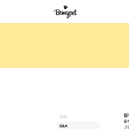
암
전체
올
Q&A
그