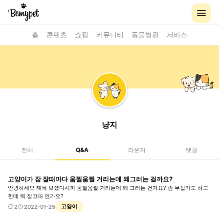
홈
콘텐츠
쇼핑
커뮤니티
동물병원
서비스
냥지
전체
Q&A
라운지
댓글
고양이가 잠 잘때마다 움찔움찔 거리는데 왜그러는 걸까요?
안녕하세요 제목 보셨다시피 움찔움찔 거리는데 왜 그러는 건가요? 좀 무섭기도 하고
한데 뭐 잠꼬대 인가요?
고양이
2
2022-01-25