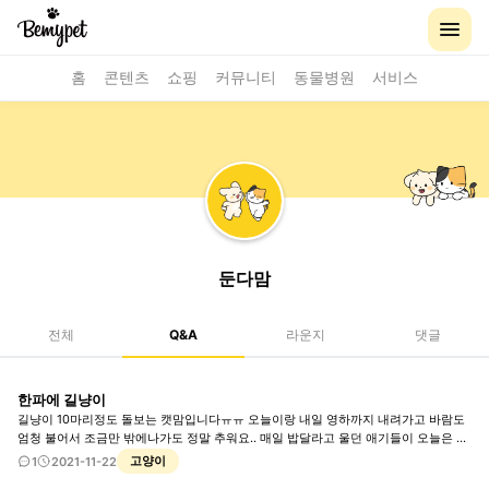
홈
콘텐츠
쇼핑
커뮤니티
동물병원
서비스
둔다맘
전체
Q&A
라운지
댓글
한파에 길냥이
길냥이 10마리정도 돌보는 캣맘입니다ㅠㅠ 오늘이랑 내일 영하까지 내려가고 바람도
엄청 불어서 조금만 밖에나가도 정말 추워요.. 매일 밥달라고 울던 애기들이 오늘은 한
마리도 안보이네요.. 걱정돼서 잠도안오고 집이 단독주택이라 매일 테라스에서 놀고먹
고양이
1
2021-11-22
고 하던 애들이 안보이니 겁나네요.. 지금 혹시나 얼어죽을까봐 잠도안오고 뒤숭숭합