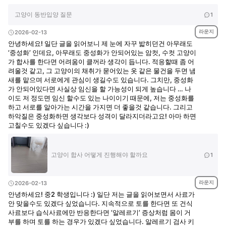
고양이 동반입양 질문
1
라운지
2026-02-13
안녕하세요! 일단 글을 읽어보니 제 눈에 자꾸 밟히던건 아무래도
‘중성화’ 인데요, 아무래도 중성화가 안되어있는 암컷, 수컷 고양이
가 합사를 한다면 어려움이 클꺼라 생각이 듭니다. 적응할때 좀 어
려울것 같고, 그 고양이의 채취가 묻어있는 옷 같은 물건을 두면 냄
새를 맡으며 서로에게 관심이 생길수도 있습니다. 그치만, 중성화
가 안되어있다면 사실상 임신을 할 가능성이 되게 높습니다 … 나
이도 저 정도면 임신 할수도 있는 나이이기 때문에, 저는 중성화를
하고 서로를 알아가는 시간을 가지면 더 좋을것 같습니다. 그리고
하악질은 중성화하면 생각보다 성격이 달라지더라고요! 아마 하면
고칠수도 있겠다 싶습니다 :)
고양이 합사 어떻게 진행해야 할까요
1
라운지
2026-02-13
안녕하세요! 중2 학생입니다 :) 일단 저는 글을 읽어보면서 사료가
안 맞을수도 있겠다 싶었습니다. 지속적으로 토를 한다면 또 건식
사료보다 습식사료에만 반응한다면 ‘알레르기’ 증상처럼 몸이 거
부를 하며 토를 하는 경우가 있겠다 싶었습니다. 알레르기 검사 키