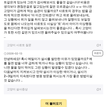
트같은게 있는데 그런거 검사해보셔도 좋을것 같습니다! 비용은
생각보다 괜찮은걸로 알고있는데 잘은 모르겠습니다 ㅠㅠ 아니면
고양이가 급하게 먹는 습관이 있을까요? 사료토의 경우는 밥을 급
하게 먹으면 위에서 ‘아 이건 안되겠다‘ 하고 위로 올려보내는데,
그 상황에서 위가 일을 하지 않고 올려보내니까 알맹이도 보일정
도로 몸에서 나오는데 사료토도 사실상 ’토’ 라서 아이가 이상행동
을 하신다면 주의깊게 살펴보시는것이 좋겠습니다 .. 혹시 고양이
가 토한 사진 같은거 있으시면 올려주실수 있으실지 여쭈어봅니다
..
고양이 사료토 질문
1
라운지
2026-02-13
안녕하세요! 혹시 메밀이가 설사를 쌀만한 이유가 있었을까요? 예
를 들면 밥을 너무 급하게 먹거나 하는 상황이 있었나 싶습니다. 아
니면 물을 많이 먹어도 그런 상황이 발생할수 있겠다 싶습니다 ..
다음날까지 지켜보시고 만약 설사가 이상한 색이거나, 설사가
2~3일까지 지속된다면 병원 방문을 하시는게 가장 좋은 방법이실
것 같습니다 ..
고양이 설사증상
1
더 불러오기