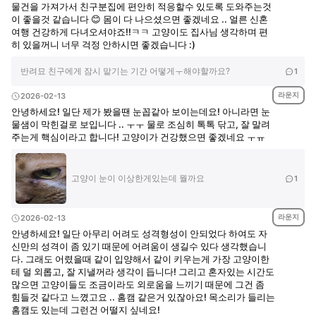
물건을 가져가서 친구분집에 편안히 적응할수 있도록 도와주는것
이 좋을것 같습니다 😊 몸이 다 나으셨으면 좋겠네요 .. 얼른 신혼
여행 건강하게 다녀오셔야죠!!ㅋㅋ 고양이도 집사님 생각하며 편
히 있을꺼니 너무 걱정 안하시면 좋겠습니다 :)
반려묘 친구에게 잠시 맡기는 기간 어떻게ㅜ해야할까요?
1
라운지
2026-02-13
안녕하세요! 일단 제가 봤을땐 눈꼽같아 보이는데요! 아니라면 눈
물샘이 막힌걸로 보입니다 .. ㅜㅜ 물로 조심히 톡톡 닦고, 잘 말려
주는게 핵심이라고 합니다! 고양이가 건강했으면 좋겠네요 ㅜㅠ
고양이 눈이 이상한게있는데 뭘까요
1
라운지
2026-02-13
안녕하세요! 일단 아무리 어려도 성격형성이 안되었다 하여도 자
신만의 성격이 좀 있기 때문에 어려움이 생길수 있다 생각했습니
다. 그래도 어렸을때 같이 입양해서 같이 키우는게 가장 고양이한
테 덜 외롭고, 잘 지낼꺼라 생각이 듭니다! 그리고 혼자있는 시간도
많으면 고양이들도 조금이라도 외로움을 느끼기 때문에 그건 좀
힘들것 같다고 느꼈고요 .. 홈캠 같은거 있잖아요! 목소리가 들리는
홈캠도 있는데 그런건 어떨지 싶네요!