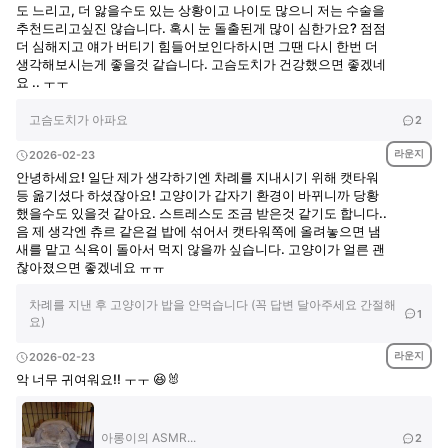
도 느리고, 더 앓을수도 있는 상황이고 나이도 많으니 저는 수술을
추천드리고싶진 않습니다. 혹시 눈 돌출된게 많이 심한가요? 점점
더 심해지고 얘가 버티기 힘들어보인다하시면 그땐 다시 한번 더
생각해보시는게 좋을것 같습니다. 고슴도치가 건강했으면 좋겠네
요 .. ㅜㅜ
고슴도치가 아파요
2
라운지
2026-02-23
안녕하세요! 일단 제가 생각하기엔 차례를 지내시기 위해 캣타워
등 옮기셨다 하셨잖아요! 고양이가 갑자기 환경이 바뀌니까 당황
했을수도 있을것 같아요. 스트레스도 조금 받은것 같기도 합니다..
음 제 생각엔 츄르 같은걸 밥에 섞어서 캣타워쪽에 올려놓으면 냄
새를 맡고 식욕이 돌아서 먹지 않을까 싶습니다. 고양이가 얼른 괜
찮아졌으면 좋겠네요 ㅠㅠ
차례를 지낸 후 고양이가 밥을 안먹습니다 (꼭 답변 달아주세요 간절해
1
요)
라운지
2026-02-23
악 너무 귀여워요!! ㅜㅜ 😆🐰
아롱이의 ASMR...
2