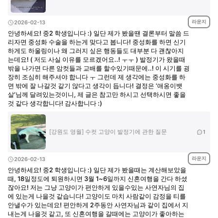
라운지
2026-02-13
안녕하세요! 중2 학생입니다 :) 일단 제가 봤을땐 결론부터 말씀 드
리자면 중성화 수술을 하는게 맞다고 봅니다! 중성화를 하면 신기
하게도 하울링이나 왜 그러지 싶은 행동들도 대부분 다 괜찮아지
는데요! ( 저도 사실 이유를 모르겠어요..! ㅜㅜ ) 발정기가 왔을때
밖을 나가면 다른 암컷들과 교배를 할수있기때문에..! 이 시기를 굉
장히 조심히 해주셔야 합니다 ㅜ 그런데 제 생각에는 중성화를 하
면 밖에 잘 나갈것 같기 않다고 생각이 듭니다! 결정은 ‘애옹이뱃
살’님께 달려있는것이니, 제 글은 참고만 하시고 선택하시면 좋을
것 같다 생각합니다! 감사합니다 :)
[강원도 영월] 수컷 고양이 발정기에 관한 질문
1
라운지
2026-02-13
안녕하세요! 중2 학생입니다 :) 일단 제가 봤을때는 계산해보았을
때, 18일정도에 퇴원하시면 3월 1~6일까지 신혼여행을 간다 하셨
잖아요! 저는 그냥 고양이가 편안하게 있을수있는 사연자님의 집
에 있는게 나을것 같습니다! 고양이도 마치 사람같이 감정을 티를
안낼수가 있는데요! 편안하게 2주동안 사연자님과 같이 집에서 지
내는게 나을것 같고, 또 신혼여행을 갈때에는 고양이가 좋아하는