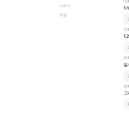
라운지
1
댓글
1
일
그