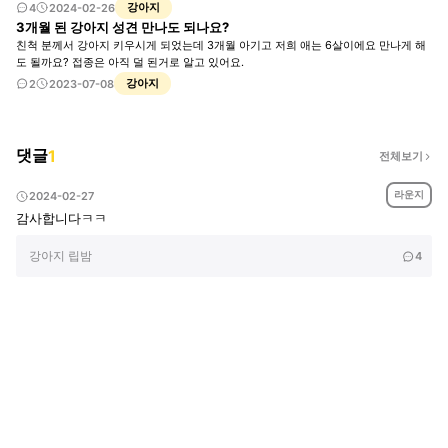
난리 나요 립밤 손등에 살짝 발라주면 계속 핥는데 줘도 되겠죠? 참고로 카밀 비건 립
강아지
4
2024-02-26
밤 클래식입니다
3개월 된 강아지 성견 만나도 되나요?
친척 분께서 강아지 키우시게 되었는데 3개월 아기고 저희 애는 6살이에요 만나게 해
도 될까요? 접종은 아직 덜 된거로 알고 있어요.
강아지
2
2023-07-08
댓글
1
전체보기
라운지
2024-02-27
감사합니다ㅋㅋ
강아지 립밤
4