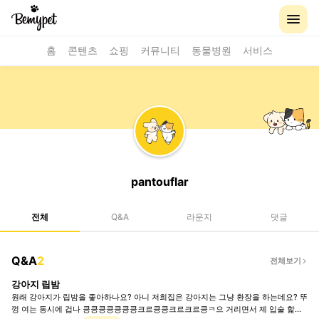
홈
콘텐츠
쇼핑
커뮤니티
동물병원
서비스
pantouflar
전체
Q&A
라운지
댓글
Q&A
2
전체보기
강아지 립밤
원래 강아지가 립밤을 좋아하나요? 아니 저희집은 강아지는 그냥 환장을 하는데요? 뚜
껑 여는 동시에 겁나 킁킁킁킁킁킁킁크르킁킁크르크르킁ㅋ으 거리면서 제 입술 핥고