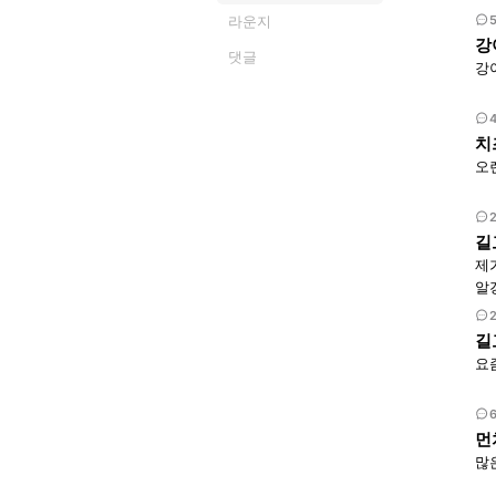
라운지
강
댓글
강
치
오
길
제
알
떻
길
요
먼
많