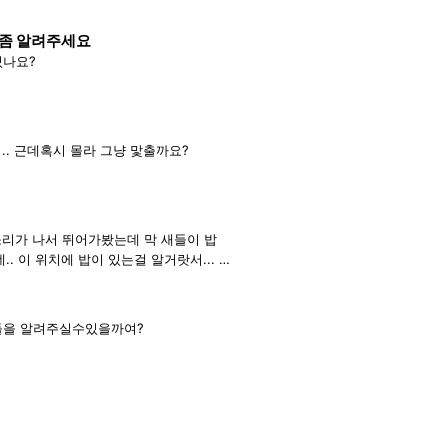
식좀 알려주세요
있나요?
. 근데혹시 몰라 그냥 맟출까요?
리가 나서 뛰어가봤는데 막 새들이 밥
 이 위치에 밥이 있는걸 알거랏서... 어
들을 알려주실수있을까여?