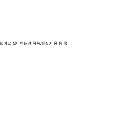
화했어요 싫어하는것:목욕,빗질,미용 등 좋