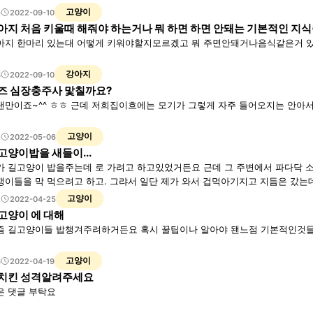
고양이
5
2022-09-10
아지 처음 키울때 해줘야 하는거나 뭐 하면 하면 안돼는 기본적인 지
아지 한마리 있는대 어떻게 키워야할지모르겠고 뭐 주면안돼거나음식같은거 
강아지
4
2022-09-10
즈 심장충주사 맟칠까요?
랜만이죠~^^ ㅎㅎ 근데 저희집이흐에는 모기가 그렇게 자주 들어오지는 안아서.
고양이
2
2022-05-06
고양이밥을 새들이...
가 길고양이 밥을주는데 로 가려고 하고있었거든요 근데 그 주변에서 파다닥 소
갱이들을 막 먹으려고 하고. 그랴서 일단 제가 와서 겁먹아기지고 지듬은 갔는데..
게 해야됄지 방법이 없나요ㅡㅡ? 아님 그냥 밥 거기다가 주는 수밖에 없나요?
고양이
2
2022-04-25
고양이 에 대해
즘 길고양이들 밥챙겨주려하거든요 혹시 꿀팁이나 알아야 됀느점 기본적인것
고양이
6
2022-04-19
치킨 성격알려주세요
은 댓글 부탁요