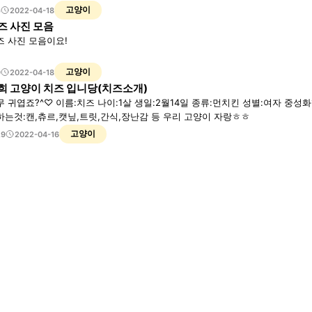
고양이
5
2022-04-18
즈 사진 모음
즈 사진 모음이요!
고양이
9
2022-04-18
희 고양이 치즈 입니당(치즈소개)
무 귀엽죠?^♡ 이름:치즈 나이:1살 생일:2월14일 종류:먼치킨 성별:여자 중성
하는것:캔,츄르,캣닢,트릿,간식,장난감 등 우리 고양이 자랑ㅎㅎ
고양이
29
2022-04-16