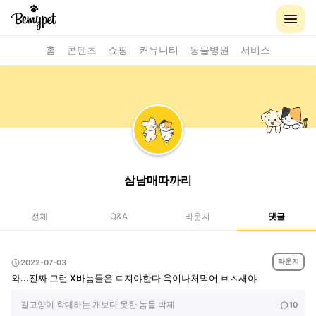
홈
콘텐츠
쇼핑
커뮤니티
동물병원
서비스
삼남매따까리
전체
Q&A
라운지
댓글
라운지
2022-07-03
와...진짜 그런 X바놈들은 ㄷ져야한다 욕이나처먹어 ㅂㅅ새야
길고양이 학대하는 개보다 못한 놈들 박제
10