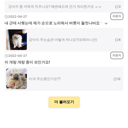
강아지 똥 어떡게 치우나요? 배변패드에 낀거 처리한거요 ㅠㅠ
3
라운지
2022-04-27
내 근데 사줫는데 제가 손으로 노라줘서 버릇이 들엇나바요ㆍ ㅜ
강아지 무는습관 어떻게 하나요?(포메라니안)
6
라운지
2022-04-27
아 개랑 개랑 종이 섞인거요!
이개 무슨종인가요??
12
더 불러오기