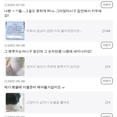
라운지
2022-07-03
나쁜 ㅅㄲ들...그겋도 못하게 하냐..그러짖마시구 집안에서 키우세
요!
저희네 길냥이 집에 이게 붙어있었어요...
144
라운지
2022-05-08
그 뾰루지는아니구 젖인데 그 숫자만큼 나중에 새끼나아요!
강아지 생식기 주변에 뾰루지가 있어요
5
라운지
2022-05-08
제가 봣을때 이별준비 해야될거같아요 ㅠ
고양이가 갑자기 눈물을 흘려요
4
라운지