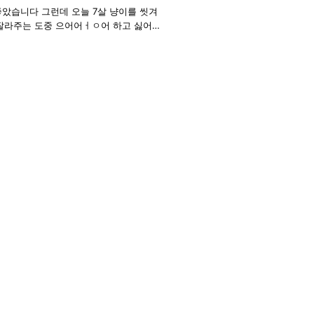
살 냥이를 씻겨
 때어 놓았지만 그이후에도 몇차례 더 이
니면 놀래켜서 그런건지 모르겠습니다 무튼
각각 격리를 하였습니다.. 지금은 얼굴만
제발 부탁드립니다.. 여기에 여쭈어도 되