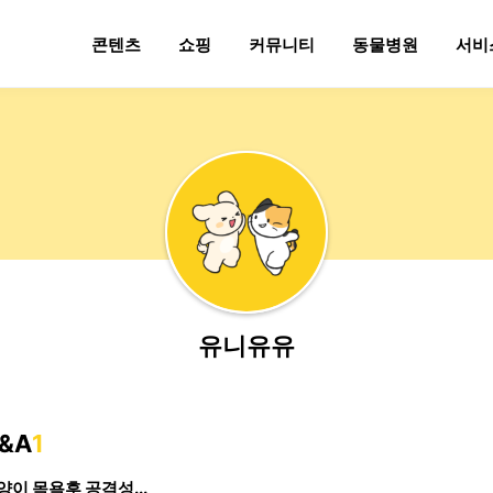
콘텐츠
쇼핑
커뮤니티
동물병원
서비
유니유유
&A
1
양이 목욕후 공격성...