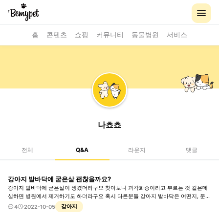
홈
콘텐츠
쇼핑
커뮤니티
동물병원
서비스
나쵸쵸
전체
Q&A
라운지
댓글
강아지 발바닥에 굳은살 괜찮을까요?
강아지 발바닥에 굳은살이 생겼더라구요 찾아보니 과각화증이라고 부르는 것 같은데
심하면 병원에서 제거하기도 하더라구요 혹시 다른분들 강아지 발바닥은 어떤지, 문제
없을지해서 질문 남깁니다 ㅠ
강아지
4
2022-10-05