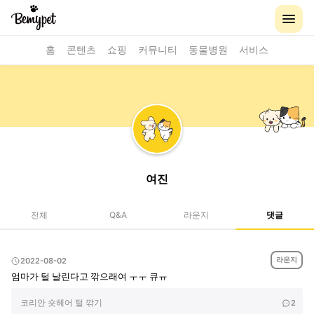
홈
콘텐츠
쇼핑
커뮤니티
동물병원
서비스
여진
전체
Q&A
라운지
댓글
라운지
2022-08-02
엄마가 털 날린다고 깎으래여 ㅜㅜ 큐ㅠ
코리안 숏헤어 털 깎기
2