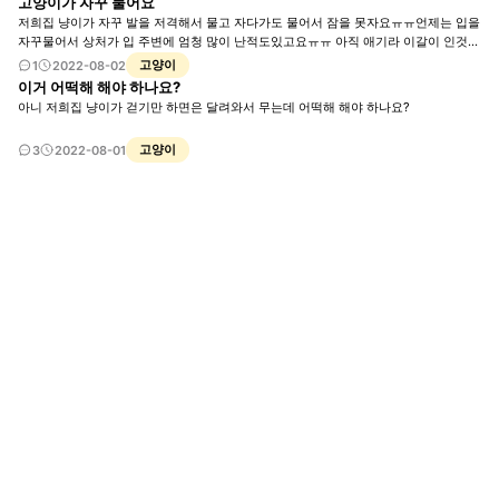
고양이가 자꾸 물어요
저희집 냥이가 자꾸 발을 저격해서 물고 자다가도 물어서 잠을 못자요ㅠㅠ언제는 입을
자꾸물어서 상처가 입 주변에 엄청 많이 난적도있고요ㅠㅠ 아직 애기라 이갈이 인것
같은데 이거 어떡게 해야하나요?
고양이
1
2022-08-02
이거 어떡해 해야 하나요?
아니 저희집 냥이가 걷기만 하면은 달려와서 무는데 어떡해 해야 하나요?
고양이
3
2022-08-01
회사소개
제휴제안
이용약관
개인정보처리방침
크리에이터 신청
동물병원
고객센터