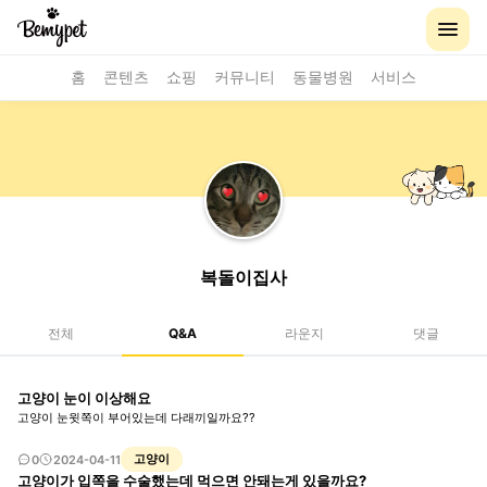
홈
콘텐츠
쇼핑
커뮤니티
동물병원
서비스
복돌이집사
전체
Q&A
라운지
댓글
고양이 눈이 이상해요
고양이 눈윗쪽이 부어있는데 다래끼일까요??
고양이
0
2024-04-11
고양이가 입쪽을 수술했는데 먹으면 안돼는게 있을까요?