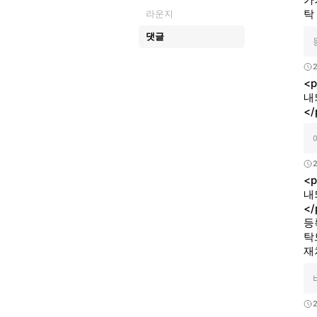
탁
라운지
댓글
<
내
</
<
내
<
등
탁
재