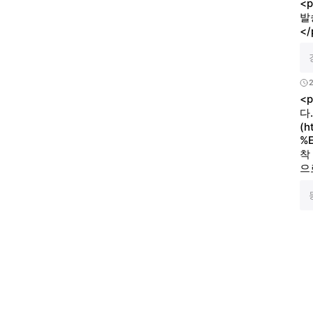
<
발
</
<
다
(h
%
착
으