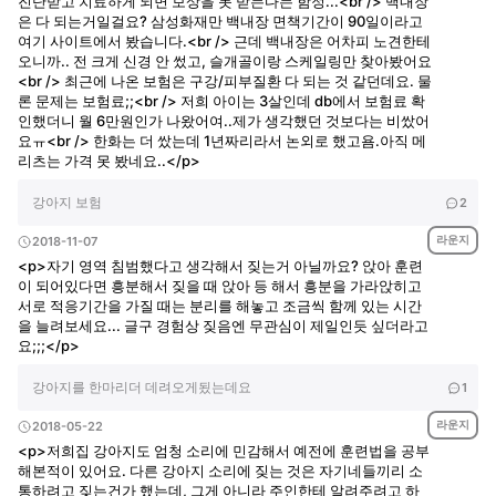
진단받고 치료하게 되면 보상을 못 받는다는 함정...<br /> 백내장
은 다 되는거일걸요? 삼성화재만 백내장 면책기간이 90일이라고
여기 사이트에서 봤습니다.<br /> 근데 백내장은 어차피 노견한테
오니까.. 전 크게 신경 안 썼고, 슬개골이랑 스케일링만 찾아봤어요
<br /> 최근에 나온 보험은 구강/피부질환 다 되는 것 같던데요. 물
론 문제는 보험료;;<br /> 저희 아이는 3살인데 db에서 보험료 확
인했더니 월 6만원인가 나왔어여..제가 생각했던 것보다는 비쌌어
요ㅠ<br /> 한화는 더 쌌는데 1년짜리라서 논외로 했고욤.아직 메
리츠는 가격 못 봤네요..</p>
강아지 보험
2
라운지
2018-11-07
<p>자기 영역 침범했다고 생각해서 짖는거 아닐까요? 앉아 훈련
이 되어있다면 흥분해서 짖을 때 앉아 등 해서 흥분을 가라앉히고
서로 적응기간을 가질 때는 분리를 해놓고 조금씩 함께 있는 시간
을 늘려보세요... 글구 경험상 짖음엔 무관심이 제일인듯 싶더라고
요;;;</p>
강아지를 한마리더 데려오게됬는데요
1
라운지
2018-05-22
<p>저희집 강아지도 엄청 소리에 민감해서 예전에 훈련법을 공부
해본적이 있어요. 다른 강아지 소리에 짖는 것은 자기네들끼리 소
통하려고 짖는건가 했는데, 그게 아니라 주인한테 알려주려고 하