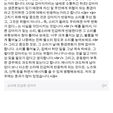
는거라 합니다. (사실 강아지끼리는 냄새로 소통하긴 하죠) 강아지
는 생존본능이 있기 때문에 자신 및 주인에게 위협이 되는 환경이
라고 인지하면 그것에 대해서 반응하는거라고 합니다.</p> <p>
고치기 위해 제일 중요한 것은 강아지가 반응하는 소리를 우선 찾
고, 그것은 위협이 아니다ㅡ즉, 소리가 들려도 우리에겐 아무 변화
가 없다ㅡ는 사실을 각인시키는 것입니다.<br /> 예를 들어서, 다
른 강아지가 짖는 소리, 벨소리에 민감하게 반응한다면 그 소리를
유튜브에서 찾아 틀어놔 보세요. 너무 크게 틀지는 말고, 볼륨을 작
게 틀어놓고 나중에는 진짜 벨소리 정도로 소리를 높여보세요.<br
/> 그리고 중요한 것은, 그 소리가 날 때 환경변화가 전혀 없어야
합니다. 소리를 틀어놓고, 집에서 하던 일을 그냥 계속 하세요. 그
렇다면 강아지는 이 소리는 위협이 아니구나-라는 것을 알고 더이
상 짖을 필요가 없다고 생각합니다.<br /> 그리고, 운동량이 부족
한 경우에도 과도하게 짖는다고 합니다. 에너지가 과도하게 남아
있다 보니 사소한 소리에 민감하게 반응하게 되는 것이죠. 노즈워
크, 산책 등을 하면서 에너지를 쓸 수 있게 병행해보세요. 저의 경
우에는 효과가 많이 있었습니다.</p>
소리에 민감한 강아지
1