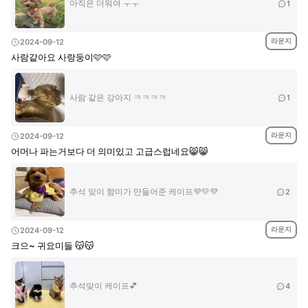
아직은 더워여 ㅜㅜ
1
라운지
2024-09-12
사람같아요 사랑둥이🩷🩷
사람 같은 강아지 ㅋㅋㅋㅋ
1
라운지
2024-09-12
어머나 파는거보다 더 의미있고 고급스럽네요😸😸
추석 맞이 함미가 만들어준 케이프💜💛💜
2
라운지
2024-09-12
크으~ 귀요미들 😽😽
추석맞이 케이프💕
4