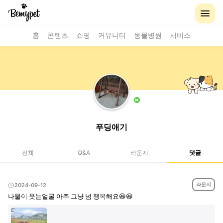
홈
콘텐츠
쇼핑
커뮤니티
동물병원
서비스
푸딩애기
전체
Q&A
라운지
댓글
라운지
2024-09-12
나물이 웃는얼굴 아주 그냥 넘 행복해요😆😆