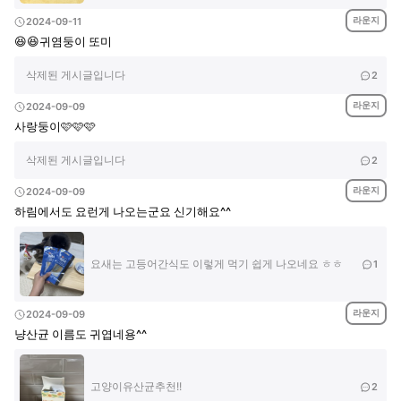
라운지
2024-09-11
😆😆귀염둥이 또미
삭제된 게시글입니다
2
라운지
2024-09-09
사랑둥이🩷🩷🩷
삭제된 게시글입니다
2
라운지
2024-09-09
하림에서도 요런게 나오는군요 신기해요^^
요새는 고등어간식도 이렇게 먹기 쉽게 나오네요 ㅎㅎ
1
라운지
2024-09-09
냥산균 이름도 귀엽네용^^
고양이유산균추천!!
2