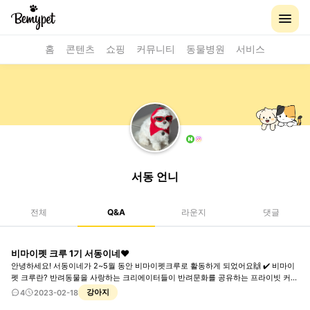
홈
콘텐츠
쇼핑
커뮤니티
동물병원
서비스
서동 언니
전체
Q&A
라운지
댓글
비마이펫 크루 1기 서동이네❤️
안녕하세요! 서동이네가 2~5월 동안 비마이펫크루로 활동하게 되었어요🙌 ✔️ 비마이
펫 크루란? 반려동물을 사랑하는 크리에이터들이 반려문화를 공유하는 프라이빗 커뮤
니티 비마이펫 크루로 활동하는 3개월 동안, 1달에 1번 깜짝 기프트를 제공해 준다고
강아지
4
2023-02-18
하시더라고요 ㅎㅎ 처음으로 받은 선물은 댕댕레시피 수제간식❤️ 댕댕치킨, 댕댕김밥,