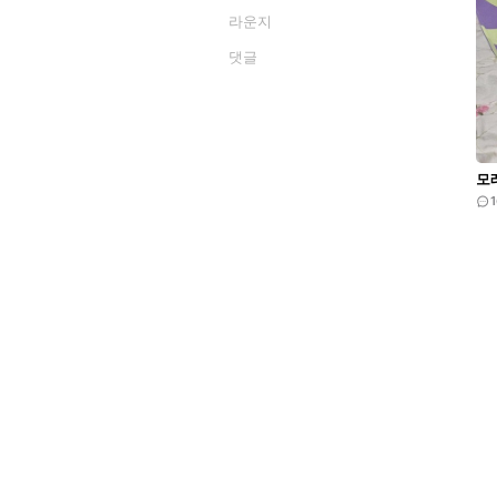
라운지
댓글
모래
1