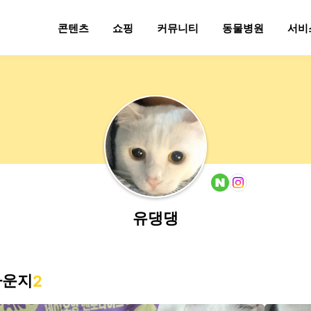
콘텐츠
쇼핑
커뮤니티
동물병원
서비
유댕댕
라운지
2