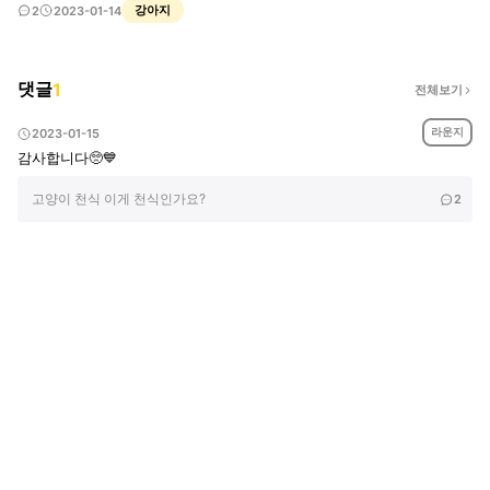
가 길고양이여서 저희가 건강검진 등등 다 한 상태입니다. 헤어볼은 하지않고 잘때 쎅
강아지
2
2023-01-14
쎅거립니다.초보 집사여서 부탁드릴게요..
댓글
1
전체보기
라운지
2023-01-15
감사합니다🥺💙
고양이 천식 이게 천식인가요?
2