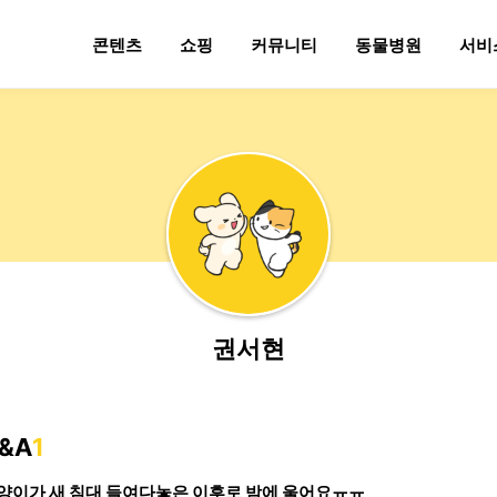
콘텐츠
쇼핑
커뮤니티
동물병원
서비
권서현
&A
1
양이가 새 침대 들여다놓은 이후로 밤에 울어요ㅠㅠ