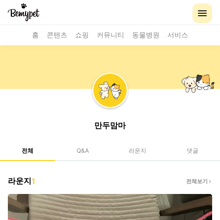
홈
콘텐츠
쇼핑
커뮤니티
동물병원
서비스
만두맘마
전체
Q&A
라운지
댓글
라운지
1
전체보기