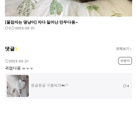
[꿀잠자는 댕냥이] 자다 일어난 만두다옹~
2
2023-02-21
댓글
1
전체보기
라운지
2023-02-21
귀엽다옹 ㅠㅜㅜ
몽글몽글 구름베개☁️🤍
4