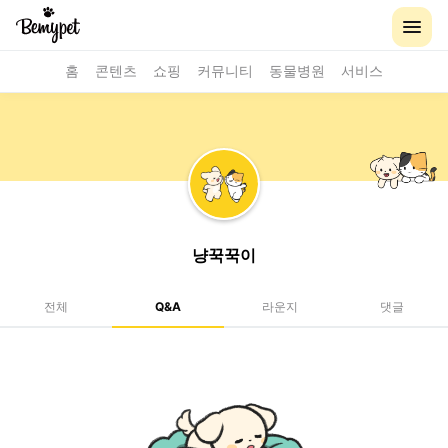
홈
콘텐츠
쇼핑
커뮤니티
동물병원
서비스
냥꾹꾹이
전체
Q&A
라운지
댓글