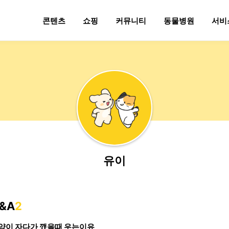
콘텐츠
쇼핑
커뮤니티
동물병원
서비
유이
&A
2
양이 자다가 깼을때 우는이유