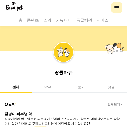
홈
콘텐츠
쇼핑
커뮤니티
동물병원
서비스
땅콩아뉴
전체
Q&A
라운지
댓글
Q&A
1
전체보기
길냥이 피부병 약
길냥이인데 어느날부터 피부병이 있더라구요ㅠㅠ 제가 함부로 데려갈수는없는 상황
이라 일단 약이라도 구해보려고하는데 어떤약을 사야할까요??