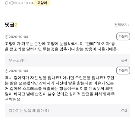
고양이
1
2020-10-04
댓글
2
전체보기
라운지
2020-10-04
고양이가 깨무는 순간에 고양이 눈을 바라보며 "안돼" "하지마"등
을 큰소리로 말하시면 무는것을 멈추거나 핥는 방응이 나올거에욥
무는고양이
4
라운지
2020-10-04
혹시 강아지가 자신 발을 핥나요? 아니면 주인분을 핥나요? 주인
분 발은 모르겠지만 강아자가 자신에 발을 핥는다면 이유가 있는
거 같아요 스트레스를 표출하는 행동이구요 이를 계속두게 되면
털이 빠지고 발에 습진이 날수 있어요 심리적 안전을 취하게 해주
셔야해요
강아지는 발을 왜 핥아요?
2