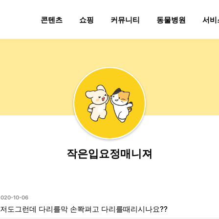
콘텐츠
쇼핑
커뮤니티
동물병원
서비
작은입요정매니져
2020-10-06
 저도그런데 다리를막 손쫙펴고 다리를때리시나요??