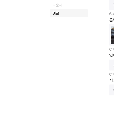
라운지
댓글
훈
있
저