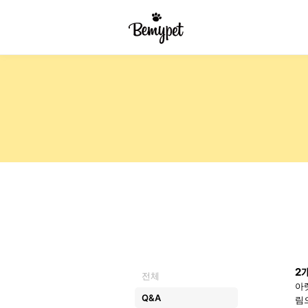
2
전체
아
Q&A
림