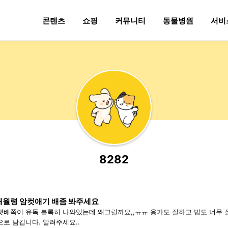
콘텐츠
쇼핑
커뮤니티
동물병원
서비
8282
개월령 암컷애기 배좀 봐주세요
랫배쪽이 유독 볼록히 나와있는데 왜그럴까요,,ㅠㅠ 응가도 잘하고 밥도 너무 
으로 남깁니다. 알려주세요..