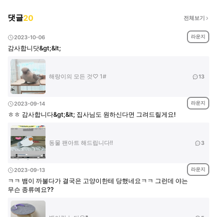
댓글
20
전체보기
라운지
2023-10-06
감사합니닷&gt;&lt;
해랑이의 모든 것♡ 1#
13
라운지
2023-09-14
ㅎㅎ 감사합니다&gt;&lt; 집사님도 원하신다면 그려드릴게요!
동물 팬아트 해드립니다!!
3
라운지
2023-09-13
ㅋㅋ 뱀이 까불다가 결국은 고양이한테 당했네요ㅋㅋ 그런데 야는
무슨 종류예요??