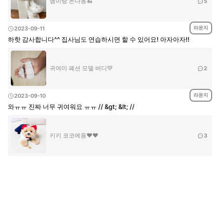
뱀이랑 논다옹🐍
5
라운지
2023-09-11
하핫 감사합니다^^ 집사님도 연습하시면 할 수 있어요! 아자아자!!
귀여미 폐션 모델 버디💚
2
라운지
2023-09-10
와ㅠㅠ 진짜 너무 귀여워요 ㅠㅠ // &gt; &lt; //
키키 코코에용♥️♥️
3