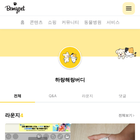
홈
콘텐츠
쇼핑
커뮤니티
동물병원
서비스
하랑해랑버디
전체
Q&A
라운지
댓글
라운지
4
전체보기