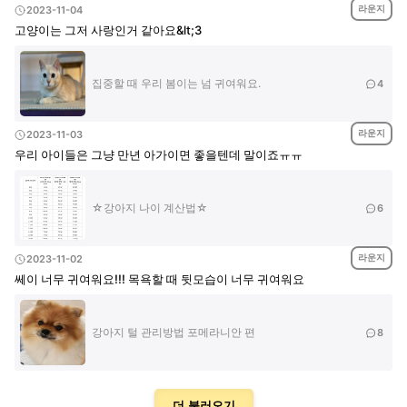
라운지
2023-11-04
고양이는 그저 사랑인거 같아요&lt;3
집중할 때 우리 봄이는 넘 귀여워요.
4
라운지
2023-11-03
우리 아이들은 그냥 만년 아가이면 좋을텐데 말이죠ㅠㅠ
☆강아지 나이 계산법☆
6
라운지
2023-11-02
쎄이 너무 귀여워요!!! 목욕할 때 뒷모습이 너무 귀여워요
강아지 털 관리방법 포메라니안 편
8
더 불러오기