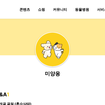
콘텐츠
쇼핑
커뮤니티
동물병원
서비
미양옹
&A
1
개골 골절 (혼수상태)