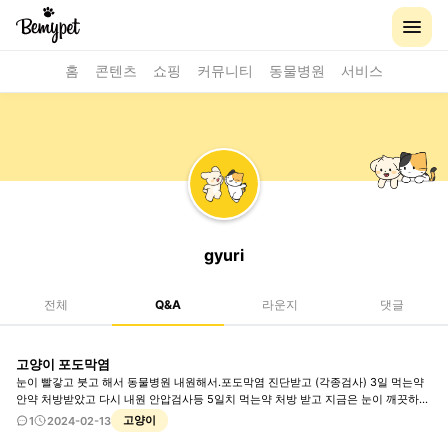
홈
콘텐츠
쇼핑
커뮤니티
동물병원
서비스
gyuri
전체
Q&A
라운지
댓글
고양이 포도막염
눈이 빨갛고 붓고 해서 동물병원 내원해서.포도막염 진단받고 (각종검사) 3일 먹는약
안약 처방받았고 다시 내원 안압검사등 5일치 먹는약 처방 받고 지금은 눈이 깨끗하고
전혀 이상이 없어보이는데 병원에서는 또오라고 하고 검사를 또해야한다는데 매번 검
고양이
1
2024-02-13
사비용도 부담스러워서요 계속 병원에 가야하나요?