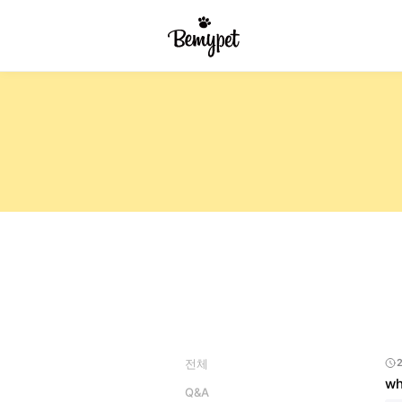
전체
2
w
Q&A