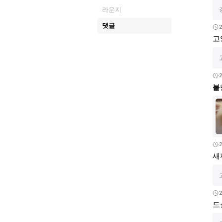
라운지
댓글
2
고
2
불
2
새
드