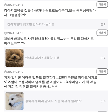
라운지
2024-04-13
강아지교육을 잘못 하셧거나 손으로놀아주기,또는 공격성이많아
서 그럴껄용?☆
강아지한테 짖으면 강아지가 물어요
2
라운지
2024-04-10
제바제바제발로 사진 없나요?더 올려줘...ㅜㅜ 우리집 강아지도
어려요!!♡^^♡
텐더의 과거 4개월차 견생
3
라운지
2024-04-10
지가 알기론 여러분 말씀도 맡긴한데...일단1.주인을 엄마로여겨요
♡ 2.엄마 로생각하며 냄새를 맡고 싶어요~ 3.우리엄마가 최고!쨩
~! 저희 전 강쥐를 많이키워봐서..ㅎㅎ
강아지가 머리 맡에서 자는 이유가 뭘까요?
5