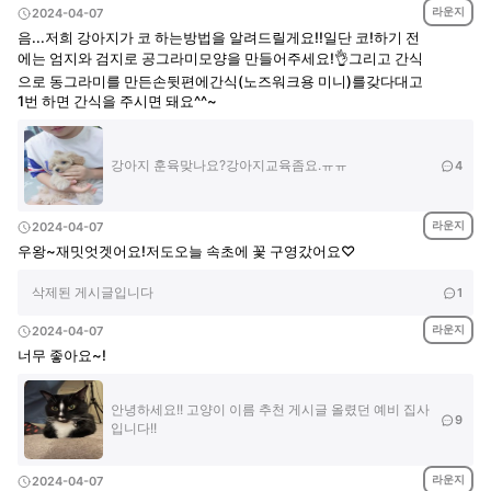
라운지
2024-04-07
음...저희 강아지가 코 하는방법을 알려드릴게요!!일단 코!하기 전
에는 엄지와 검지로 공그라미모양을 만들어주세요!👌그리고 간식
으로 동그라미를 만든손뒷편에간식(노즈워크용 미니)를갖다대고
1번 하면 간식을 주시면 돼요^^~
강아지 훈육맞나요?강아지교육좀요.ㅠㅠ
4
라운지
2024-04-07
우왕~재밋엇겟어요!저도오늘 속초에 꽃 구영갔어요♡
삭제된 게시글입니다
1
라운지
2024-04-07
너무 좋아요~!
안녕하세요!! 고양이 이름 추천 게시글 올렸던 예비 집사
9
입니다!!
라운지
2024-04-07