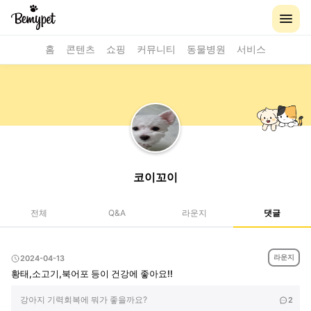
홈
콘텐츠
쇼핑
커뮤니티
동물병원
서비스
코이꼬이
전체
Q&A
라운지
댓글
라운지
2024-04-13
황태,소고기,북어포 등이 건강에 좋아요!!
강아지 기력회복에 뭐가 좋을까요?
2