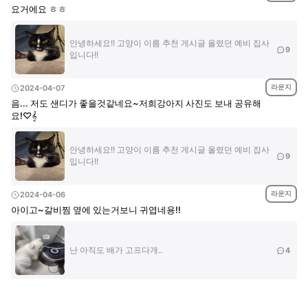
요거에요 ㅎㅎ
안녕하세요!! 고양이 이름 추천 게시글 올렸던 예비 집사
9
입니다!!
라운지
2024-04-07
음... 저도 샌디가 좋을것같네요~저희강아지 사진도 보내 공유해
요!♡𝄞
안녕하세요!! 고양이 이름 추천 게시글 올렸던 예비 집사
9
입니다!!
라운지
2024-04-06
아이고~갈비찜 옆에 있는거보니 귀엽네용!!
난 아직도 배가 고프다개..
4