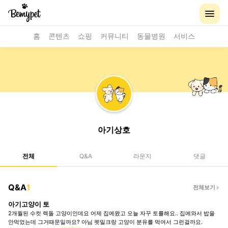
홈
콘텐츠
쇼핑
커뮤니티
동물병원
서비스
아기상호
전체
Q&A
라운지
댓글
Q&A
1
전체보기
아기고양이 토
2개월된 수컷 렉돌 고양이인데요 어제 집에왔고 오늘 자꾸 토를해요.. 집에와서 밥을
안먹었는데 그거때문일까요? 아님 펫밀크랑 고양이 분유를 먹여서 그런걸까요.