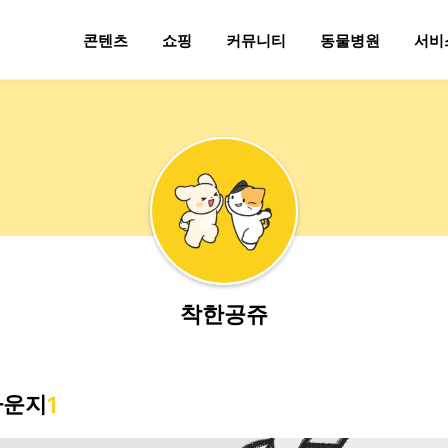
콘텐츠
쇼핑
커뮤니티
동물병원
서비
착한공쥬
라운지
1