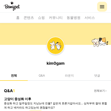
홈
콘텐츠
쇼핑
커뮤니티
동물병원
서비스
kim0gam
전체
Q&A
라운지
댓글
Q&A
1
전체보기
고양이 중성화 이후
중성화 하고 일주일정도 지났는데 진물? 같은게 흐른거같아서요... 상처부위 절대 못핥
게 하고 넥카라도 하고있는데 괜찮을까요?