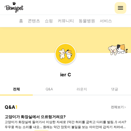
홈
콘텐츠
쇼핑
커뮤니티
동물병원
서비스
ier C
전체
Q&A
라운지
댓글
Q&A
1
전체보기
고양이가 화장실에서 으르렁거려요?
고양이가 화장실에 들어가서 이상한 자세로 (약간 허리를 굽히고 다리를 벌림..!) 서서?
우우웅 하는 소리를 내요... 원래는 약간 앉듯이 볼일을 보는 아이인데 갑자기 저러네