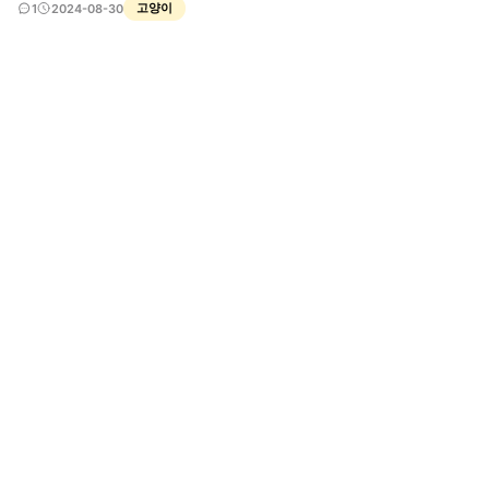
요.. 지켜봤는데 볼일을 보는 건 아니고 위에서 말한 자세로 우우웅거리면서 힘을 몇 번
고양이
1
2024-08-30
주다가 그냥 나와요 ㅜㅜ 고양이는 처음 키워보는데 왜 이러는지 알 수 있을까요..? 전
주인분 말로는 대충 5살 된 아이인데 중성화는 안 했다고 해요 길고양이 출신 여아에
요..!