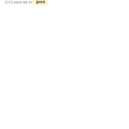
요. 국가동물보호정보시스템에는 조회가 안되어 오늘 다시 확인해 보았는데 승인 대기
강아지
1
2024-09-27
중 이런건 아예 안뜨고 등록된 개체가 없다고만 떠서요~ 혹시 언제 쯤 국가시스템에
&lt;승인대기중&gt; 이라도 뜨는걸까요?