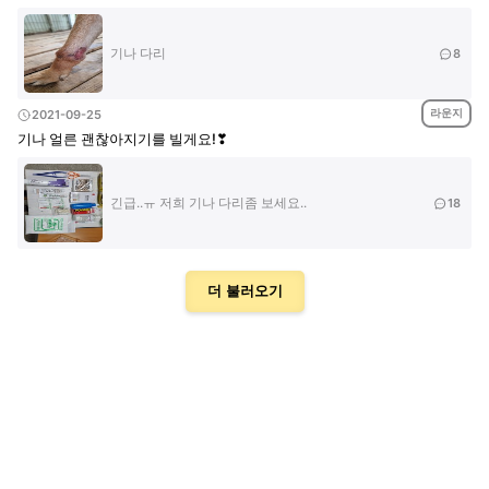
기나 다리
8
라운지
2021-09-25
기나 얼른 괜찮아지기를 빌게요!❣︎
긴급..ㅠ 저희 기나 다리좀 보세요..
18
더 불러오기