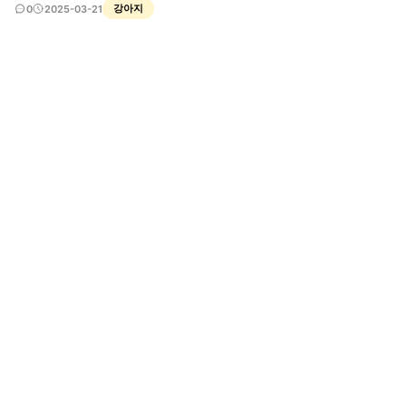
잘못됐나 싶어요.
강아지
0
2025-03-21